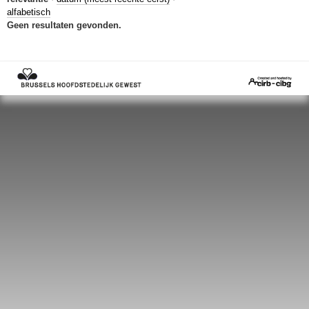
Sleutelwoorden
alfabetisch
Geen resultaten gevonden.
Stedenbouwkundige inlichtingen