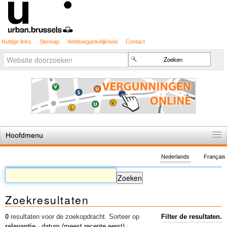
Nuttige links
Sitemap
Webtoegankelijkheid
Contact
Geavanceerd
Zoek
zoeken...
Hoofdmenu
Home
Nederlands
Français
De spelregels
Stedenbouwkundige vergunning
Zoekresultaten
Cartografie
Studies en publicaties
0
resultaten voor de zoekopdracht.
Sorteer op
Filter de resultaten.
relevantie
·
datum (meest recente eerst)
·