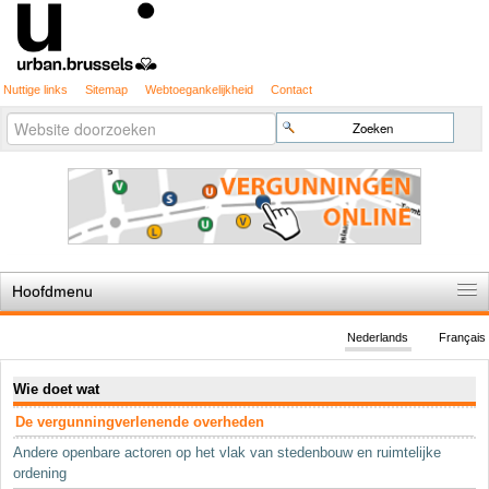
Nuttige links
Sitemap
Webtoegankelijkheid
Contact
Geavanceerd
Zoek
zoeken...
Hoofdmenu
Home
Nederlands
Français
De spelregels
Navigatie
Wie doet wat
Stedenbouwkundige vergunning
De vergunningverlenende overheden
Cartografie
Andere openbare actoren op het vlak van stedenbouw en ruimtelijke
Studies en publicaties
ordening