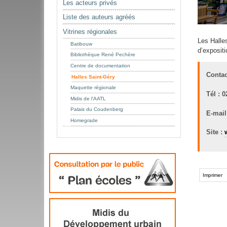
Les acteurs privés
Liste des auteurs agréés
Vitrines régionales
Les Halle
Batibouw
d’expositi
Bibliothèque René Pechère
Centre de documentation
Contac
Halles Saint-Géry
Maquette régionale
Tél : 
Midis de l'AATL
Palais du Coudenberg
E-mail
Homegrade
Site :
Actions
sur
Imprimer
le
document