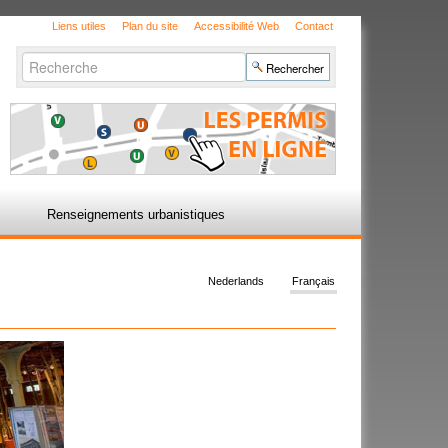
Liens utiles
Plan du site
Accessibilité Web
Contact
Chercher par
Recherche
avancée…
Renseignements urbanistiques
Nederlands
Français