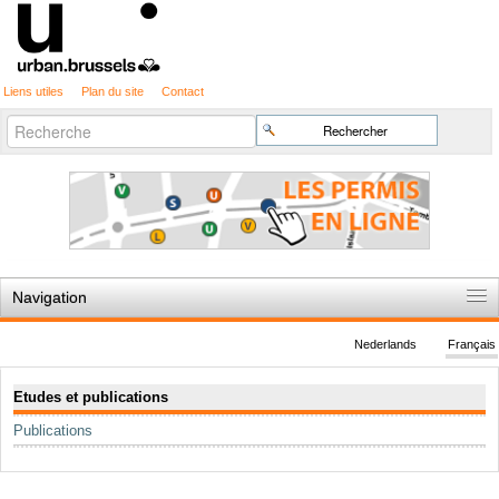
Liens utiles
Plan du site
Contact
Recherche
Chercher par
avancée…
Navigation
Accueil
Nederlands
Français
Règles du jeu
Navigation
Etudes et publications
Permis d'urbanisme
Publications
Cartographie
Etudes et publications