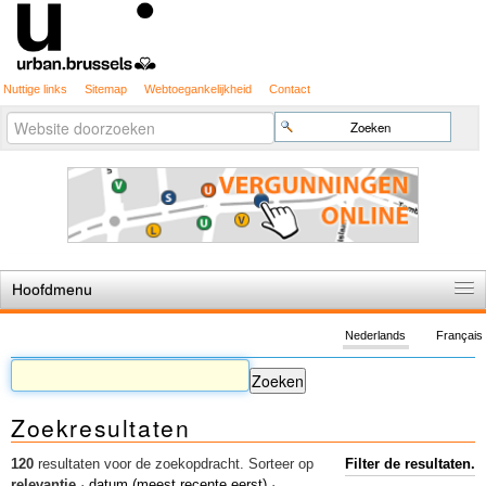
Nuttige links
Sitemap
Webtoegankelijkheid
Contact
Geavanceerd
Zoek
zoeken...
Hoofdmenu
Home
Nederlands
Français
De spelregels
Stedenbouwkundige vergunning
Zoekresultaten
Cartografie
Studies en publicaties
120
resultaten voor de zoekopdracht.
Sorteer op
Filter de resultaten.
relevantie
·
datum (meest recente eerst)
·