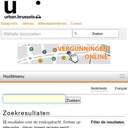
Nuttige links
Sitemap
Webtoegankelijkheid
Contact
Geavanceerd
Zoek
zoeken...
Hoofdmenu
Home
Nederlands
Français
De spelregels
Stedenbouwkundige vergunning
Zoekresultaten
Cartografie
Studies en publicaties
11
resultaten voor de zoekopdracht.
Sorteer op
Filter de resultaten.
relevantie
·
datum (meest recente eerst)
·