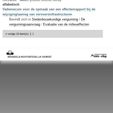
Sleutelwoorden
alfabetisch
Vademecum voor de opmaak van een effectenrapport bij de
Stedenbouwkundige inlichtingen
wijziging/aanieg van vervoersinfrastructuren
Bevindt zich in
Stedenbouwkundige vergunning
/
De
vergunningsaanvraag
/
Evaluatie van de milieueffecten
« vorige 10 item(s)
1
2