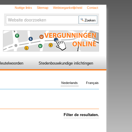
Nuttige links
Sitemap
Webtoegankelijkheid
Contact
Zoek
Geavanceerd
zoeken...
leutelwoorden
Stedenbouwkundige inlichtingen
Nederlands
Français
Filter de resultaten.