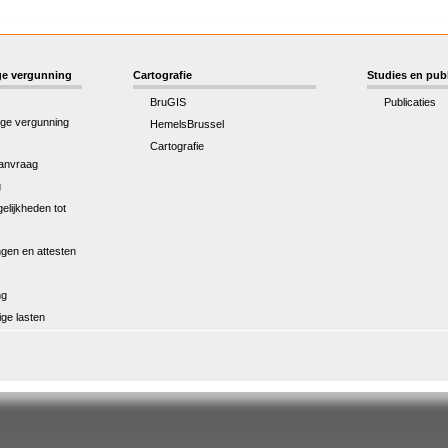
e vergunning
Cartografie
Studies en publ
BruGIS
Publicaties
ge vergunning
HemelsBrussel
Cartografie
anvraag
g
elijkheden tot
gen en attesten
ng
ge lasten