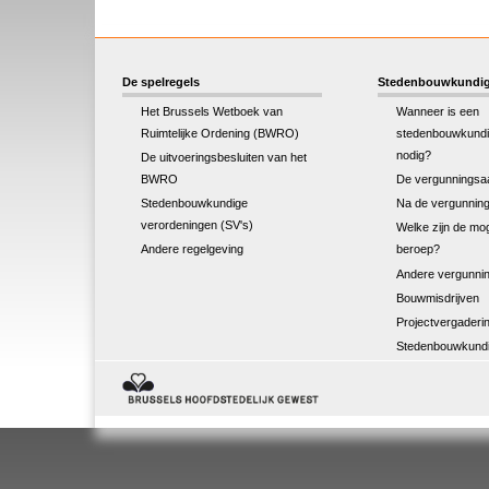
De spelregels
Stedenbouwkundig
Het Brussels Wetboek van
Wanneer is een
Ruimtelijke Ordening (BWRO)
stedenbouwkundi
nodig?
De uitvoeringsbesluiten van het
BWRO
De vergunningsa
Stedenbouwkundige
Na de vergunnin
verordeningen (SV's)
Welke zijn de mog
Andere regelgeving
beroep?
Andere vergunnin
Bouwmisdrijven
Projectvergaderi
Stedenbouwkundi