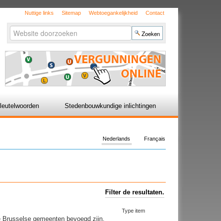
Nuttige links
Sitemap
Webtoegankelijkheid
Contact
Zoek
Geavanceerd
zoeken...
leutelwoorden
Stedenbouwkundige inlichtingen
Nederlands
Français
Filter de resultaten.
Type item
de Brusselse gemeenten bevoegd zijn.