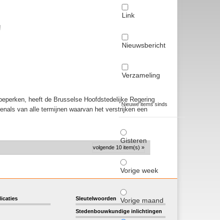
Link
!
Nieuwsbericht
Verzameling
beperken, heeft de Brusselse Hoofdstedelijke Regering
Nieuwe items sinds
enals van alle termijnen waarvan het verstrijken een
Gisteren
volgende 10 item(s) »
Vorige week
icaties
Sleutelwoorden
Vorige maand
Stedenbouwkundige inlichtingen