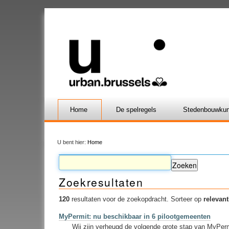
Home
De spelregels
Stedenbouwkun
U bent hier:
Home
Zoekresultaten
120
resultaten voor de zoekopdracht.
Sorteer op
relevant
MyPermit: nu beschikbaar in 6 pilootgemeenten
Wij zijn verheugd de volgende grote stap van MyPer