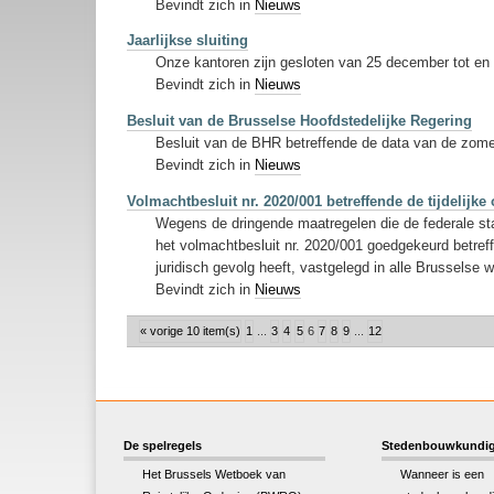
Bevindt zich in
Nieuws
Jaarlijkse sluiting
Onze kantoren zijn gesloten van 25 december tot en 
Bevindt zich in
Nieuws
Besluit van de Brusselse Hoofdstedelijke Regering
Besluit van de BHR betreffende de data van de zome
Bevindt zich in
Nieuws
Volmachtbesluit nr. 2020/001 betreffende de tijdelij
Wegens de dringende maatregelen die de federale sta
het volmachtbesluit nr. 2020/001 goedgekeurd betreff
juridisch gevolg heeft, vastgelegd in alle Brusselse 
Bevindt zich in
Nieuws
« vorige 10 item(s)
1
...
3
4
5
6
7
8
9
...
12
De spelregels
Stedenbouwkundig
Het Brussels Wetboek van
Wanneer is een