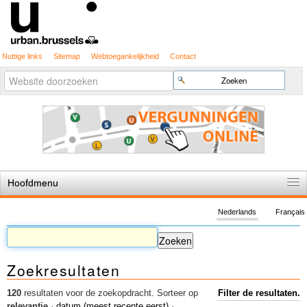
Nuttige links
Sitemap
Webtoegankelijkheid
Contact
Geavanceerd
Zoek
zoeken...
Hoofdmenu
Home
Nederlands
Français
De spelregels
Stedenbouwkundige vergunning
Zoekresultaten
Cartografie
Studies en publicaties
120
resultaten voor de zoekopdracht.
Sorteer op
Filter de resultaten.
relevantie
·
datum (meest recente eerst)
·