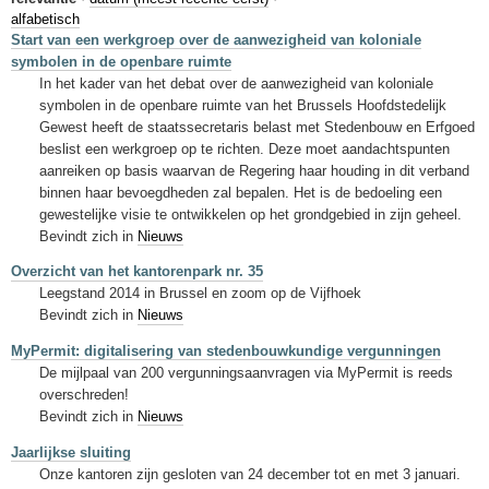
Sleutelwoorden
alfabetisch
Start van een werkgroep over de aanwezigheid van koloniale
Stedenbouwkundige inlichtingen
symbolen in de openbare ruimte
In het kader van het debat over de aanwezigheid van koloniale
symbolen in de openbare ruimte van het Brussels Hoofdstedelijk
Gewest heeft de staatssecretaris belast met Stedenbouw en Erfgoed
beslist een werkgroep op te richten. Deze moet aandachtspunten
aanreiken op basis waarvan de Regering haar houding in dit verband
binnen haar bevoegdheden zal bepalen. Het is de bedoeling een
gewestelijke visie te ontwikkelen op het grondgebied in zijn geheel.
Bevindt zich in
Nieuws
Overzicht van het kantorenpark nr. 35
Leegstand 2014 in Brussel en zoom op de Vijfhoek
Bevindt zich in
Nieuws
MyPermit: digitalisering van stedenbouwkundige vergunningen
De mijlpaal van 200 vergunningsaanvragen via MyPermit is reeds
overschreden!
Bevindt zich in
Nieuws
Jaarlijkse sluiting
Onze kantoren zijn gesloten van 24 december tot en met 3 januari.