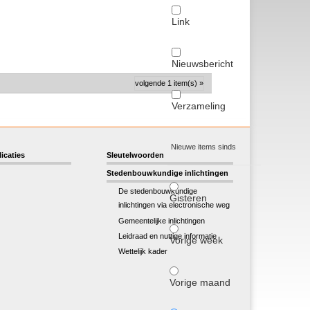
Link
Nieuwsbericht
volgende 1 item(s) »
Verzameling
Nieuwe items sinds
icaties
Sleutelwoorden
Stedenbouwkundige inlichtingen
De stedenbouwkundige
Gisteren
inlichtingen via electronische weg
Gemeentelijke inlichtingen
Leidraad en nuttige informatie
Vorige week
Wettelijk kader
Vorige maand