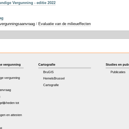
dige Vergunning - editie 2022
ag
vergunningsaanvraag
/
Evaluatie van de milieueffecten
e vergunning
Cartografie
Studies en publ
BruGIS
Publicaties
ge vergunning
HemelsBrussel
Cartografie
anvraag
g
elijkheden tot
gen en attesten
ng