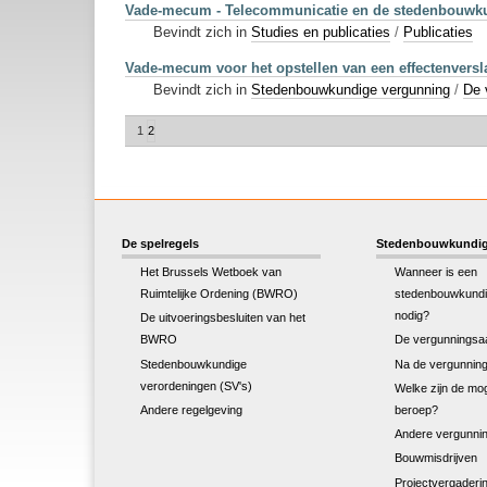
Vade-mecum - Telecommunicatie en de stedenbouwkun
Bevindt zich in
Studies en publicaties
/
Publicaties
Vade-mecum voor het opstellen van een effectenversl
Bevindt zich in
Stedenbouwkundige vergunning
/
De 
1
2
De spelregels
Stedenbouwkundig
Het Brussels Wetboek van
Wanneer is een
Ruimtelijke Ordening (BWRO)
stedenbouwkundi
nodig?
De uitvoeringsbesluiten van het
BWRO
De vergunningsa
Stedenbouwkundige
Na de vergunnin
verordeningen (SV's)
Welke zijn de mog
Andere regelgeving
beroep?
Andere vergunnin
Bouwmisdrijven
Projectvergaderi