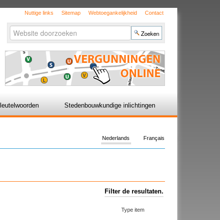
Nuttige links
Sitemap
Webtoegankelijkheid
Contact
Zoek
Geavanceerd
zoeken...
leutelwoorden
Stedenbouwkundige inlichtingen
Nederlands
Français
Filter de resultaten.
Type item