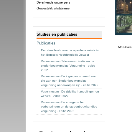
De erkende ontwerpers
Gewestelijk uitstalramen
Navigatie
Studies en publicaties
Publicaties
Afdrukken
Een draaiboek voor de openbare ruimte in
het Brussels Hoofdstedelijk Gewest
Vade-mecum - Telecommunicatie en de
stedenbouwkundige Vergunning - editie
2022
Vade-mecum - De ingrepen op een boom
die aan een Stedenbouwkundige
vergunning onderworpen zijn - editie 2022
Vade-mecum - De tijdelijke handelingen en
werken - editie 2022
Vade-mecum - De energetische
verbeteringen en de stedenbouwkundige
vergunning - editie 2022