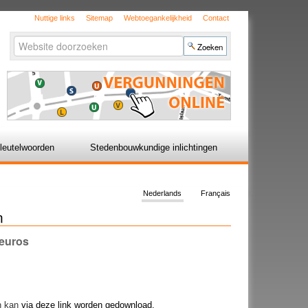
Nuttige links
Sitemap
Webtoegankelijkheid
Contact
Zoek
Geavanceerd
zoeken...
leutelwoorden
Stedenbouwkundige inlichtingen
Nederlands
Français
n
 euros
en kan
via deze link worden gedownload.