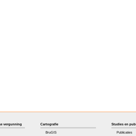
e vergunning
Cartografie
Studies en publ
BruGIS
Publicaties