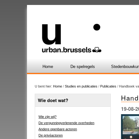
Home
De spelregels
Stedenbouwkun
U bent hier:
Home
/
Studies en publicaties
/
Publicaties
/
Handboek va
Hand
Wie doet wat?
19-08-2
Wie zijn wij?
De vergunningverlenende overheden
Andere openbare actoren
De privéactoren