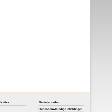
icaties
Sleutelwoorden
Stedenbouwkundige inlichtingen