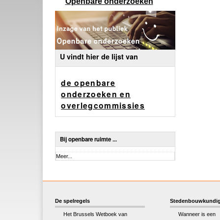
Openbare onderzoeken
U vindt hier de lijst van
de openbare
onderzoeken en
overlegcommissies
Bij openbare ruimte ...
Bij
Meer...
openbare
ruimte
...
-
De spelregels
Stedenbouwkundig
Het Brussels Wetboek van
Wanneer is een