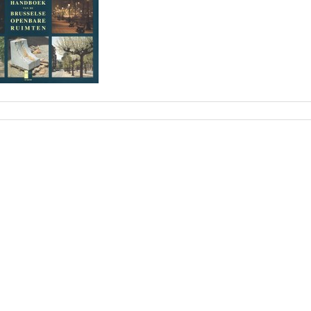
Document
acties