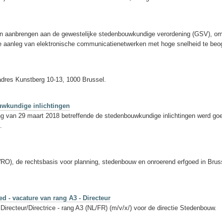
en aanbrengen aan de gewestelijke stedenbouwkundige verordening (GSV), om 
de aanleg van elektronische communicatienetwerken met hoge snelheid te beo
dres Kunstberg 10-13, 1000 Brussel.
uwkundige inlichtingen
ng van 29 maart 2018 betreffende de stedenbouwkundige inlichtingen werd goe
.
), de rechtsbasis voor planning, stedenbouw en onroerend erfgoed in Brusse
 - vacature van rang A3 - Directeur
recteur/Directrice - rang A3 (NL/FR) (m/v/x/) voor de directie Stedenbouw.