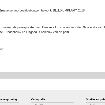
die Brusselse voorbeeldgebouwen beloont: BE.EXEMPLARY 2018.
 zwaaien de paleispoorten van Brussels Expo open voor de 59ste editie van Ba
ssel Stedenbouw en Erfgoed is opnieuw van de partij.
ing
e vergunning
Cartografie
Studies en publ