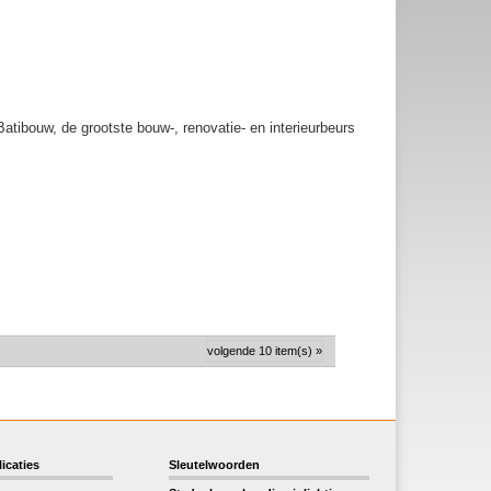
tibouw, de grootste bouw-, renovatie- en interieurbeurs
volgende 10 item(s) »
icaties
Sleutelwoorden