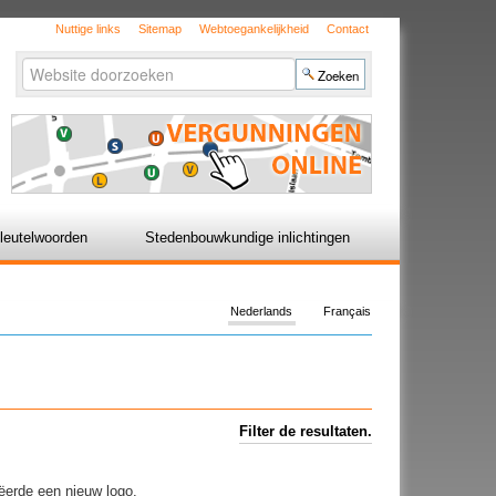
Nuttige links
Sitemap
Webtoegankelijkheid
Contact
Zoek
Geavanceerd
zoeken...
leutelwoorden
Stedenbouwkundige inlichtingen
Nederlands
Français
Filter de resultaten.
ëerde een nieuw logo.