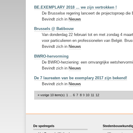
BE.EXEMPLARY 2018 … we zijn vertrokken !
De Brusselse regering lanceert de projectoproep 
Bevindt zich in
Nieuws
Brussels @ Batibouw
Van donderdag 22 februari tot en met zondag 4 maart
voor particulieren en professionelen van België. Bru
Bevindt zich in
Nieuws
BWRO-hervorming
De BWRO-herziening: een omvangrijke wetshervorm
Bevindt zich in
Nieuws
De 7 laureaten van be exemplary 2017 zijn bekend!
Bevindt zich in
Nieuws
« vorige 10 item(s)
1
...
6
7
8
9
10
11
12
De spelregels
Stedenbouwkundig