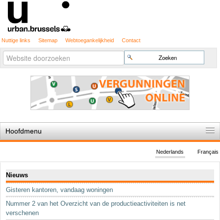
Nuttige links
Sitemap
Webtoegankelijkheid
Contact
Geavanceerd
Zoek
zoeken...
Hoofdmenu
Home
Nederlands
Français
De spelregels
Navigatie
Nieuws
Stedenbouwkundige vergunning
Gisteren kantoren, vandaag woningen
Cartografie
Nummer 2 van het Overzicht van de productieactiviteiten is net
Studies en publicaties
verschenen