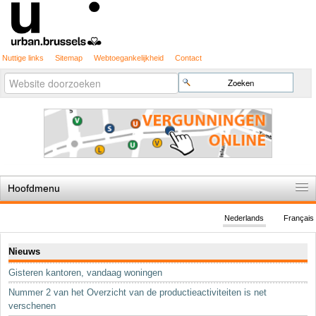
Nuttige links
Sitemap
Webtoegankelijkheid
Contact
Geavanceerd
Zoek
zoeken...
Hoofdmenu
Home
Nederlands
Français
De spelregels
Navigatie
Nieuws
Stedenbouwkundige vergunning
Gisteren kantoren, vandaag woningen
Cartografie
Nummer 2 van het Overzicht van de productieactiviteiten is net
Studies en publicaties
verschenen