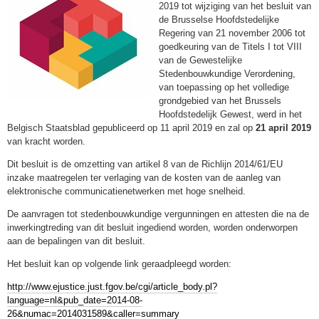
2019 tot wijziging van het besluit van
de Brusselse Hoofdstedelijke
Regering van 21 november 2006 tot
goedkeuring van de Titels I tot VIII
van de Gewestelijke
Stedenbouwkundige Verordening,
van toepassing op het volledige
grondgebied van het Brussels
Hoofdstedelijk Gewest, werd in het
Belgisch Staatsblad gepubliceerd op 11 april 2019 en zal op
21 april 2019
van kracht worden.
Dit besluit is de omzetting van artikel 8 van de Richlijn 2014/61/EU
inzake maatregelen ter verlaging van de kosten van de aanleg van
elektronische communicatienetwerken met hoge snelheid.
De aanvragen tot stedenbouwkundige vergunningen en attesten die na de
inwerkingtreding van dit besluit ingediend worden, worden onderworpen
aan de bepalingen van dit besluit.
Het besluit kan op volgende link geraadpleegd worden:
http://www.ejustice.just.fgov.be/cgi/article_body.pl?
language=nl&pub_date=2014-08-
26&numac=2014031589&caller=summary