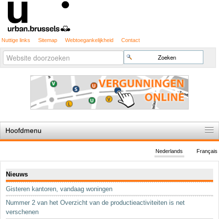
Nuttige links
Sitemap
Webtoegankelijkheid
Contact
Geavanceerd
Zoek
zoeken...
Hoofdmenu
Home
Nederlands
Français
De spelregels
Navigatie
Nieuws
Stedenbouwkundige vergunning
Gisteren kantoren, vandaag woningen
Cartografie
Nummer 2 van het Overzicht van de productieactiviteiten is net
Studies en publicaties
verschenen