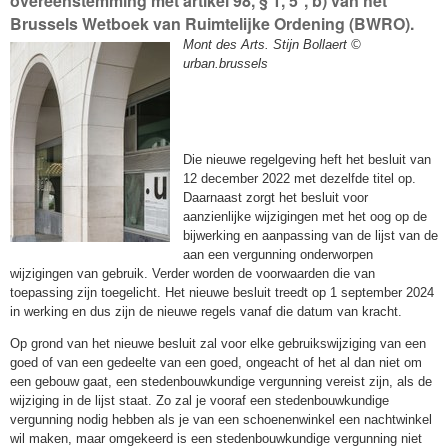
overeenstemming met artikel 98, § 1, 5°, b) van het
Brussels Wetboek van Ruimtelijke Ordening (BWRO).
Mont des Arts. Stijn Bollaert ©
urban.brussels
Die nieuwe regelgeving heft het besluit van
12 december 2022 met dezelfde titel op.
Daarnaast zorgt het besluit voor
aanzienlijke wijzigingen met het oog op de
bijwerking en aanpassing van de lijst van de
aan een vergunning onderworpen
wijzigingen van gebruik. Verder worden de voorwaarden die van
toepassing zijn toegelicht. Het nieuwe besluit treedt op 1 september 2024
in werking en dus zijn de nieuwe regels vanaf die datum van kracht.
Op grond van het nieuwe besluit zal voor elke gebruikswijziging van een
goed of van een gedeelte van een goed, ongeacht of het al dan niet om
een gebouw gaat, een stedenbouwkundige vergunning vereist zijn, als de
wijziging in de lijst staat. Zo zal je vooraf een stedenbouwkundige
vergunning nodig hebben als je van een schoenenwinkel een nachtwinkel
wil maken, maar omgekeerd is een stedenbouwkundige vergunning niet