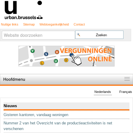
Nuttige links
Sitemap
Webtoegankelijkheid
Contact
Geavanceerd
Zoek
zoeken...
Hoofdmenu
Home
Nederlands
Français
De spelregels
Navigatie
Nieuws
Stedenbouwkundige vergunning
Gisteren kantoren, vandaag woningen
Cartografie
Nummer 2 van het Overzicht van de productieactiviteiten is net
Studies en publicaties
verschenen