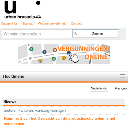
Nuttige links
Sitemap
Webtoegankelijkheid
Contact
Geavanceerd
Zoek
zoeken...
Hoofdmenu
Home
Nederlands
Français
De spelregels
Navigatie
Nieuws
Stedenbouwkundige vergunning
Gisteren kantoren, vandaag woningen
Cartografie
Nummer 2 van het Overzicht van de productieactiviteiten is net
Studies en publicaties
verschenen