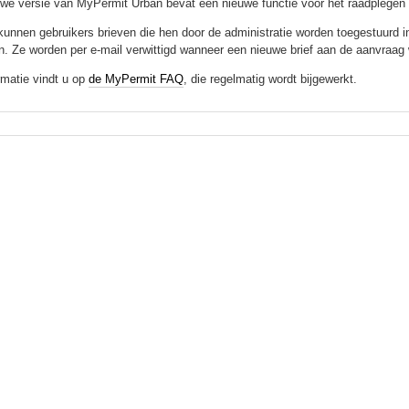
we versie van MyPermit Urban bevat een nieuwe functie voor het raadplegen 
kunnen gebruikers brieven die hen door de administratie worden toegestuurd 
n. Ze worden per e-mail verwittigd wanneer een nieuwe brief aan de aanvraag
rmatie vindt u op
de MyPermit FAQ
, die regelmatig wordt bijgewerkt.