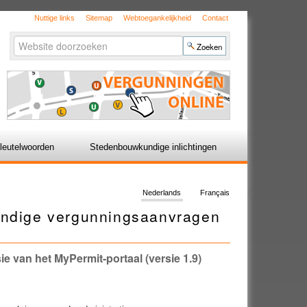
Nuttige links
Sitemap
Webtoegankelijkheid
Contact
Zoek
Geavanceerd
zoeken...
leutelwoorden
Stedenbouwkundige inlichtingen
Nederlands
Français
kundige vergunningsaanvragen
e van het MyPermit-portaal (versie 1.9)