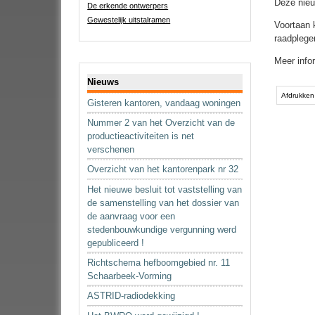
Deze nieu
De erkende ontwerpers
Gewestelijk uitstalramen
Voortaan 
raadplege
Meer info
Navigatie
Nieuws
Document
acties
Afdrukken
Gisteren kantoren, vandaag woningen
Nummer 2 van het Overzicht van de
productieactiviteiten is net
verschenen
Overzicht van het kantorenpark nr 32
Het nieuwe besluit tot vaststelling van
de samenstelling van het dossier van
de aanvraag voor een
stedenbouwkundige vergunning werd
gepubliceerd !
Richtschema hefboomgebied nr. 11
Schaarbeek-Vorming
ASTRID-radiodekking