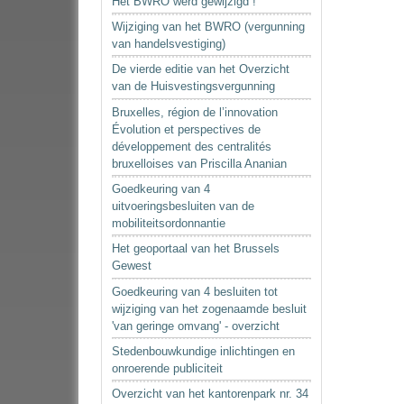
Het BWRO werd gewijzigd !
Wijziging van het BWRO (vergunning
van handelsvestiging)
De vierde editie van het Overzicht
van de Huisvestingsvergunning
Bruxelles, région de l’innovation
Évolution et perspectives de
développement des centralités
bruxelloises van Priscilla Ananian
Goedkeuring van 4
uitvoeringsbesluiten van de
mobiliteitsordonnantie
Het geoportaal van het Brussels
Gewest
Goedkeuring van 4 besluiten tot
wijziging van het zogenaamde besluit
'van geringe omvang' - overzicht
Stedenbouwkundige inlichtingen en
onroerende publiciteit
Overzicht van het kantorenpark nr. 34