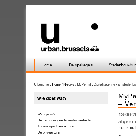
Home
De spelregels
Stedenbouwkun
U bent hier:
Home
/
Nieuws
/
MyPermit : Digitalisatering van steden
MyPe
Wie doet wat?
– Ver
13-06-2
Wie zijn wij?
afgeron
De vergunningverlenende overheden
Andere openbare actoren
Het is nu
De privéactoren