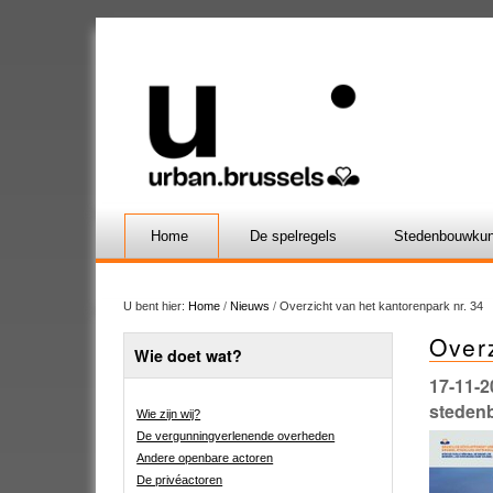
Home
De spelregels
Stedenbouwkun
U bent hier:
Home
/
Nieuws
/
Overzicht van het kantorenpark nr. 34
Overz
Wie doet wat?
17-11-2
stedenb
Wie zijn wij?
De vergunningverlenende overheden
Andere openbare actoren
De privéactoren