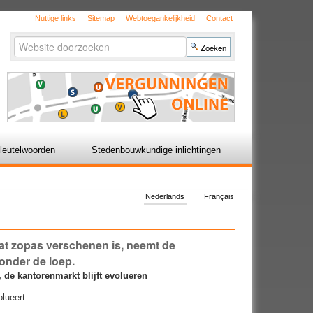
Nuttige links
Sitemap
Webtoegankelijkheid
Contact
Zoek
Geavanceerd
zoeken...
leutelwoorden
Stedenbouwkundige inlichtingen
Nederlands
Français
at zopas verschenen is, neemt de
onder de loep.
de kantorenmarkt blijft evolueren
lueert: