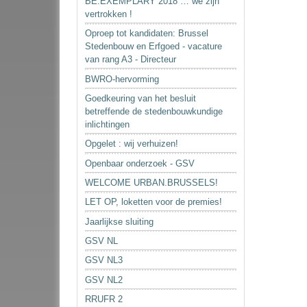
BE.EXEMPLARY 2018 … we zijn
vertrokken !
Oproep tot kandidaten: Brussel
Stedenbouw en Erfgoed - vacature
van rang A3 - Directeur
BWRO-hervorming
Goedkeuring van het besluit
betreffende de stedenbouwkundige
inlichtingen
Opgelet : wij verhuizen!
Openbaar onderzoek - GSV
WELCOME URBAN.BRUSSELS!
LET OP, loketten voor de premies!
Jaarlijkse sluiting
GSV NL
GSV NL3
GSV NL2
RRUFR 2