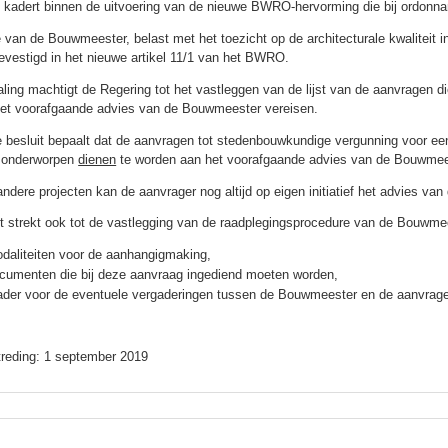
t
kadert binnen de uitvoering van de nieuwe BWRO-hervorming die bij ordonna
e van de Bouwmeester, belast met het toezicht op de architecturale kwaliteit 
 bevestigd in het nieuwe artikel 11/1 van het BWRO.
ling machtigt de Regering tot het vastleggen van de lijst van de aanvragen d
 het voorafgaande advies van de Bouwmeester vereisen.
e besluit bepaalt dat de aanvragen tot stedenbouwkundige vergunning voor ee
 onderworpen
dienen
te worden aan het voorafgaande advies van de Bouwmee
 andere projecten kan de aanvrager nog altijd op eigen initiatief het advies v
it strekt ook tot de vastlegging van de raadplegingsprocedure van de Bouwme
daliteiten voor de aanhangigmaking,
cumenten die bij deze aanvraag ingediend moeten worden,
ader voor de eventuele vergaderingen tussen de Bouwmeester en de aanvrage
treding: 1 september 2019