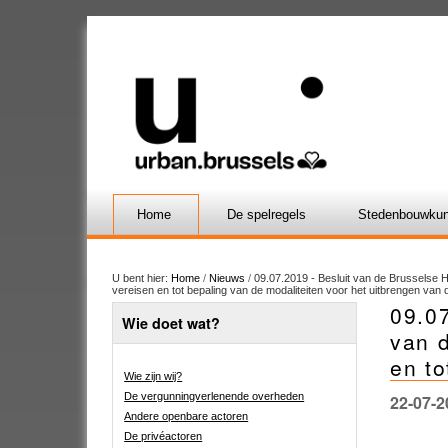
Home
De spelregels
Stedenbouwkun
U bent hier:
Home
/
Nieuws
/
09.07.2019 - Besluit van de Brusselse 
vereisen en tot bepaling van de modaliteiten voor het uitbrengen van d
09.07
Wie doet wat?
van 
en to
Wie zijn wij?
De vergunningverlenende overheden
22-07-2
Andere openbare actoren
De privéactoren