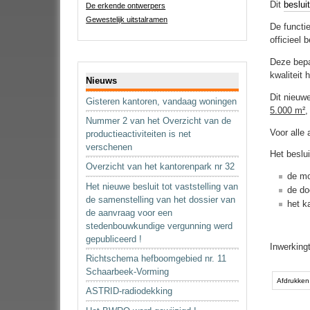
Dit
beslui
De erkende ontwerpers
Gewestelijk uitstalramen
De functi
officieel
Deze bepa
Navigatie
kwaliteit
Nieuws
Dit nieuw
Gisteren kantoren, vandaag woningen
5.000 m²
,
Nummer 2 van het Overzicht van de
Voor alle
productieactiviteiten is net
verschenen
Het beslu
Overzicht van het kantorenpark nr 32
de mo
Het nieuwe besluit tot vaststelling van
de do
de samenstelling van het dossier van
het k
de aanvraag voor een
stedenbouwkundige vergunning werd
gepubliceerd !
Inwerking
Richtschema hefboomgebied nr. 11
Document
Schaarbeek-Vorming
acties
Afdrukken
ASTRID-radiodekking