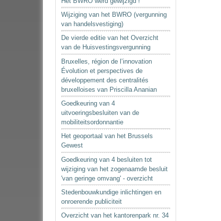
Het BWRO werd gewijzigd !
Wijziging van het BWRO (vergunning
van handelsvestiging)
De vierde editie van het Overzicht
van de Huisvestingsvergunning
Bruxelles, région de l’innovation
Évolution et perspectives de
développement des centralités
bruxelloises van Priscilla Ananian
Goedkeuring van 4
uitvoeringsbesluiten van de
mobiliteitsordonnantie
Het geoportaal van het Brussels
Gewest
Goedkeuring van 4 besluiten tot
wijziging van het zogenaamde besluit
'van geringe omvang' - overzicht
Stedenbouwkundige inlichtingen en
onroerende publiciteit
Overzicht van het kantorenpark nr. 34