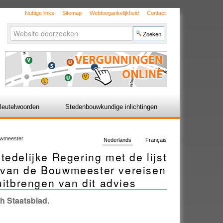
Nuttige links
Sitemap
Webtoegankelijkheid
Contact
Zoek
Geavanceerd
zoeken...
leutelwoorden
Stedenbouwkundige inlichtingen
ouwmeester
Nederlands
Français
edelijke Regering met de lijst
 van de Bouwmeester vereisen
uitbrengen van dit advies
ch Staatsblad.