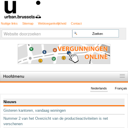
Nuttige links
Sitemap
Webtoegankelijkheid
Contact
Geavanceerd
Zoek
zoeken...
Hoofdmenu
Home
Nederlands
Français
De spelregels
Navigatie
Nieuws
Stedenbouwkundige vergunning
Gisteren kantoren, vandaag woningen
Cartografie
Nummer 2 van het Overzicht van de productieactiviteiten is net
Studies en publicaties
verschenen