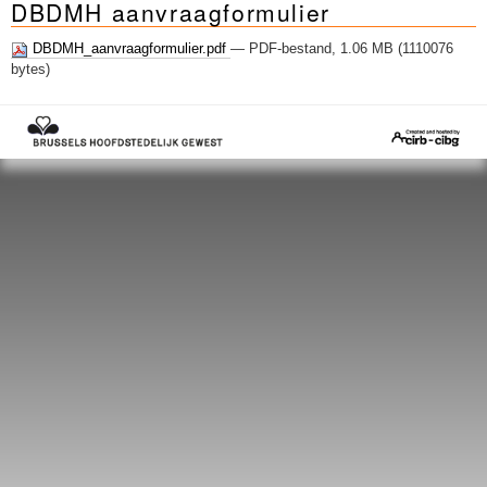
DBDMH aanvraagformulier
Sleutelwoorden
Stedenbouwkundige inlichtingen
DBDMH_aanvraagformulier.pdf
— PDF-bestand, 1.06 MB (1110076
bytes)