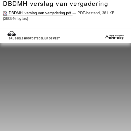
DBDMH verslag van vergadering
Sleutelwoorden
Stedenbouwkundige inlichtingen
DBDMH_verslag van vergadering.pdf
— PDF-bestand, 381 KB
(390946 bytes)