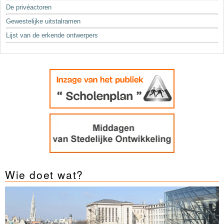
Sleutelwoorden
De privéactoren
Stedenbouwkundige inlichtingen
Gewestelijke uitstalramen
Lijst van de erkende ontwerpers
Wie doet wat?