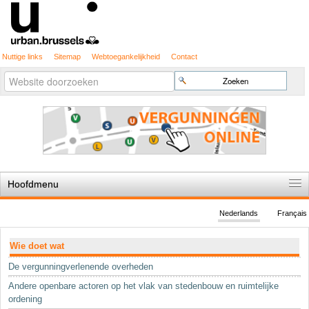
Nuttige links
Sitemap
Webtoegankelijkheid
Contact
Geavanceerd
Zoek
zoeken...
Hoofdmenu
Home
Nederlands
Français
De spelregels
Navigatie
Wie doet wat
Stedenbouwkundige vergunning
De vergunningverlenende overheden
Cartografie
Andere openbare actoren op het vlak van stedenbouw en ruimtelijke
Studies en publicaties
ordening