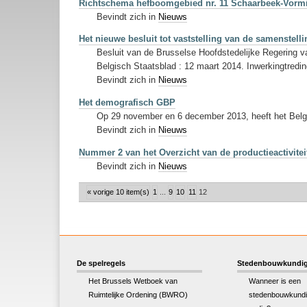
Richtschema hefboomgebied nr. 11 Schaarbeek-Vorm
Bevindt zich in
Nieuws
Het nieuwe besluit tot vaststelling van de samenste
Besluit van de Brusselse Hoofdstedelijke Regering 
Belgisch Staatsblad : 12 maart 2014. Inwerkingtredin
Bevindt zich in
Nieuws
Het demografisch GBP
Op 29 november en 6 december 2013, heeft het Belgi
Bevindt zich in
Nieuws
Nummer 2 van het Overzicht van de productieactivitei
Bevindt zich in
Nieuws
« vorige 10 item(s)
1
...
9
10
11
12
De spelregels
Stedenbouwkundig
Het Brussels Wetboek van
Wanneer is een
Ruimtelijke Ordening (BWRO)
stedenbouwkundi