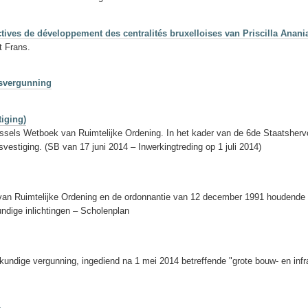
ctives de développement des centralités bruxelloises van Priscilla Anani
t Frans.
gsvergunning
iging)
russels Wetboek van Ruimtelijke Ordening. In het kader van de 6de Staatsher
estiging. (SB van 17 juni 2014 – Inwerkingtreding op 1 juli 2014)
 van Ruimtelijke Ordening en de ordonnantie van 12 december 1991 houdende 
ndige inlichtingen – Scholenplan
undige vergunning, ingediend na 1 mei 2014 betreffende "grote bouw- en inf