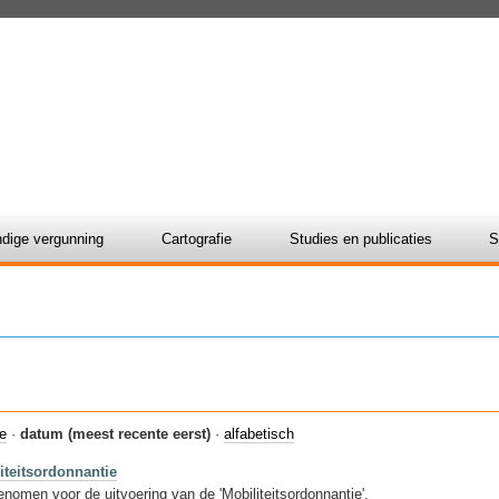
dige vergunning
Cartografie
Studies en publicaties
S
ie
·
datum (meest recente eerst)
·
alfabetisch
iteitsordonnantie
omen voor de uitvoering van de 'Mobiliteitsordonnantie'.