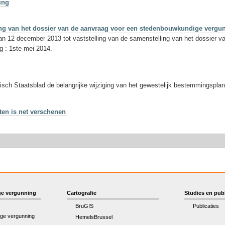
ing
lling van het dossier van de aanvraag voor een stedenbouwkundige vergu
van 12 december 2013 tot vaststelling van de samenstelling van het dossier 
g : 1ste mei 2014.
sch Staatsblad de belangrijke wijziging van het gewestelijk bestemmingspl
ten is net verschenen
e vergunning
Cartografie
Studies en publ
BruGIS
Publicaties
ge vergunning
HemelsBrussel