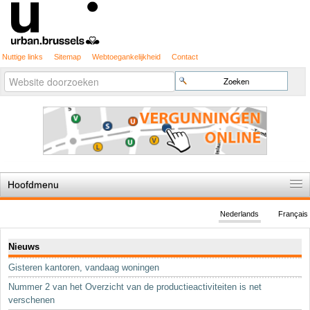
Nuttige links
Sitemap
Webtoegankelijkheid
Contact
Geavanceerd
Zoek
zoeken...
Hoofdmenu
Home
Nederlands
Français
De spelregels
Navigatie
Nieuws
Stedenbouwkundige vergunning
Gisteren kantoren, vandaag woningen
Cartografie
Nummer 2 van het Overzicht van de productieactiviteiten is net
Studies en publicaties
verschenen