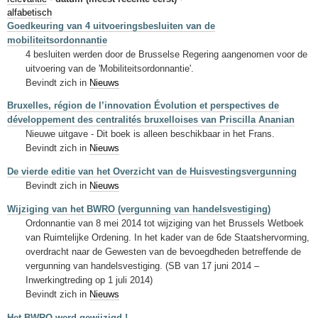
Sleutelwoorden
alfabetisch
Goedkeuring van 4 uitvoeringsbesluiten van de
Stedenbouwkundige inlichtingen
mobiliteitsordonnantie
4 besluiten werden door de Brusselse Regering aangenomen voor de
uitvoering van de 'Mobiliteitsordonnantie'.
Bevindt zich in
Nieuws
Bruxelles, région de l’innovation Évolution et perspectives de
développement des centralités bruxelloises van Priscilla Ananian
Nieuwe uitgave - Dit boek is alleen beschikbaar in het Frans.
Bevindt zich in
Nieuws
De vierde editie van het Overzicht van de Huisvestingsvergunning
Bevindt zich in
Nieuws
Wijziging van het BWRO (vergunning van handelsvestiging)
Ordonnantie van 8 mei 2014 tot wijziging van het Brussels Wetboek
van Ruimtelijke Ordening. In het kader van de 6de Staatshervorming,
overdracht naar de Gewesten van de bevoegdheden betreffende de
vergunning van handelsvestiging. (SB van 17 juni 2014 –
Inwerkingtreding op 1 juli 2014)
Bevindt zich in
Nieuws
Het BWRO werd gewijzigd !