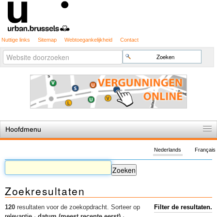
Nuttige links
Sitemap
Webtoegankelijkheid
Contact
Geavanceerd
Zoek
zoeken...
Hoofdmenu
Home
Nederlands
Français
De spelregels
Stedenbouwkundige vergunning
Zoekresultaten
Cartografie
Studies en publicaties
120
resultaten voor de zoekopdracht.
Sorteer op
Filter de resultaten.
relevantie
·
datum (meest recente eerst)
·