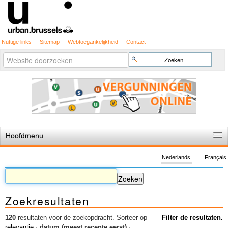
Nuttige links
Sitemap
Webtoegankelijkheid
Contact
Geavanceerd
Zoek
zoeken...
Hoofdmenu
Home
Nederlands
Français
De spelregels
Stedenbouwkundige vergunning
Zoekresultaten
Cartografie
Studies en publicaties
120
resultaten voor de zoekopdracht.
Sorteer op
Filter de resultaten.
relevantie
·
datum (meest recente eerst)
·