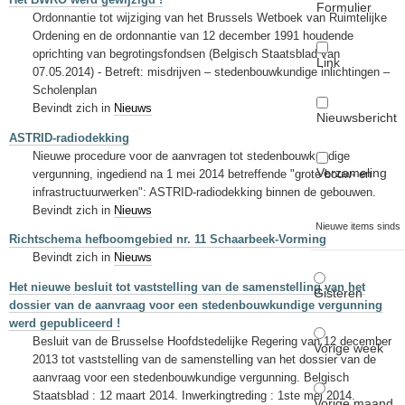
Formulier
Ordonnantie tot wijziging van het Brussels Wetboek van Ruimtelijke
Ordening en de ordonnantie van 12 december 1991 houdende
oprichting van begrotingsfondsen (Belgisch Staatsblad van
Link
07.05.2014) - Betreft: misdrijven – stedenbouwkundige inlichtingen –
Scholenplan
Bevindt zich in
Nieuws
Nieuwsbericht
ASTRID-radiodekking
Nieuwe procedure voor de aanvragen tot stedenbouwkundige
Verzameling
vergunning, ingediend na 1 mei 2014 betreffende "grote bouw- en
infrastructuurwerken": ASTRID-radiodekking binnen de gebouwen.
Bevindt zich in
Nieuws
Nieuwe items sinds
Richtschema hefboomgebied nr. 11 Schaarbeek-Vorming
Bevindt zich in
Nieuws
Het nieuwe besluit tot vaststelling van de samenstelling van het
Gisteren
dossier van de aanvraag voor een stedenbouwkundige vergunning
werd gepubliceerd !
Besluit van de Brusselse Hoofdstedelijke Regering van 12 december
Vorige week
2013 tot vaststelling van de samenstelling van het dossier van de
aanvraag voor een stedenbouwkundige vergunning. Belgisch
Staatsblad : 12 maart 2014. Inwerkingtreding : 1ste mei 2014.
Vorige maand