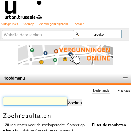
Nuttige links
Sitemap
Webtoegankelijkheid
Contact
Geavanceerd
Zoek
zoeken...
Hoofdmenu
Home
Nederlands
Français
De spelregels
Stedenbouwkundige vergunning
Zoekresultaten
Cartografie
Studies en publicaties
120
resultaten voor de zoekopdracht.
Sorteer op
Filter de resultaten.
relevantie
·
datum (meest recente eerst)
·