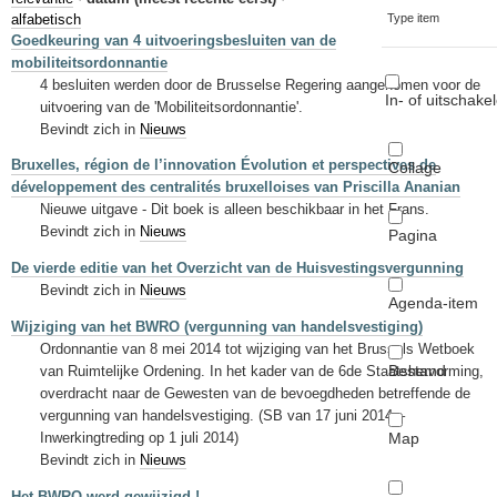
Sleutelwoorden
alfabetisch
Type item
Goedkeuring van 4 uitvoeringsbesluiten van de
Stedenbouwkundige inlichtingen
mobiliteitsordonnantie
4 besluiten werden door de Brusselse Regering aangenomen voor de
In- of uitschake
uitvoering van de 'Mobiliteitsordonnantie'.
Bevindt zich in
Nieuws
Bruxelles, région de l’innovation Évolution et perspectives de
Collage
développement des centralités bruxelloises van Priscilla Ananian
Nieuwe uitgave - Dit boek is alleen beschikbaar in het Frans.
Bevindt zich in
Nieuws
Pagina
De vierde editie van het Overzicht van de Huisvestingsvergunning
Bevindt zich in
Nieuws
Agenda-item
Wijziging van het BWRO (vergunning van handelsvestiging)
Ordonnantie van 8 mei 2014 tot wijziging van het Brussels Wetboek
Bestand
van Ruimtelijke Ordening. In het kader van de 6de Staatshervorming,
overdracht naar de Gewesten van de bevoegdheden betreffende de
vergunning van handelsvestiging. (SB van 17 juni 2014 –
Map
Inwerkingtreding op 1 juli 2014)
Bevindt zich in
Nieuws
Het BWRO werd gewijzigd !