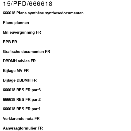
15/PFD/666618
Sleutelwoorden
Stedenbouwkundige inlichtingen
666618 Plans synthèse synthesedocumenten
Plans plannen
Milieuvergunning FR
EPB FR
Grafische documenten FR
DBDMH advies FR
Bijlage MV FR
Bijlage DBDMH FR
666618 RES FR.part3
666618 RES FR.part2
666618 RES FR.part1
Verklarende nota FR
Aanvraagformulier FR