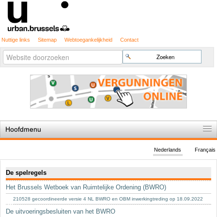
Nuttige links
Sitemap
Webtoegankelijkheid
Contact
Geavanceerd
Zoek
zoeken...
Hoofdmenu
Home
Nederlands
Français
De spelregels
Navigatie
De spelregels
Stedenbouwkundige vergunning
Het Brussels Wetboek van Ruimtelijke Ordening (BWRO)
Cartografie
210528 gecoordineerde versie 4 NL BWRO en OBM inwerkingtreding op 18.09.2022
Studies en publicaties
De uitvoeringsbesluiten van het BWRO