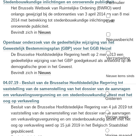
Stedenbouwkundige inlichtingen en onroerende publiciteit
Formulier
Het Brussels Wetboek van Ruimtelijke Ordening (BWRO) werd
onlangs gewijzigd bij de ordonnanties van 3 april 2014 en van 8 mei
2014 met betrekking tot stedenbouwkundige inlichtingen en
Link
onroerende publiciteit.
Bevindt zich in
Nieuws
Nieuwsbericht
Openbaar onderzoek van de gedeeltelijke wijziging van het
Gewestelijk Bestemmingsplan (GBP) voor het GGB Heizel
De Brusselse Hoofdstedelijke Regering heeft op 2 mei 2013 een
Verzameling
gedeeltelijke wijziging van het GBP goedgekeurd als antwoord op de
demografische groei in het Gewest.
Bevindt zich in
Nieuws
Nieuwe items sinds
04.07.19 - Besluit van de Brusselse Hoofdstedelijke Regering tot
vaststelling van de samenstelling van het dossier van de aanvragen
om verkavelingsvergunning en om stedenbouwkundig attest met het
Gisteren
oog op verkaveling
Besluit van de Brusselse Hoofdstedelijke Regering van 4 juli 2019 tot
vaststelling van de samenstelling van het dossier van de aanvragen
Vorige week
om verkavelingsvergunning en om stedenbouwkundig attest met het
oog op verkaveling werd op 15 juli 2019 in het Belgisch Staatsblad
gepubliceerd.
Vorige maand