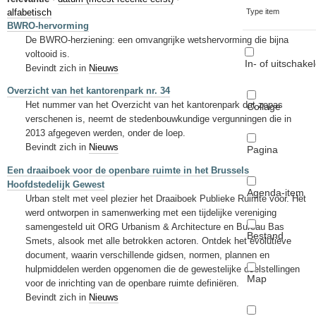
Sleutelwoorden
alfabetisch
Type item
BWRO-hervorming
Stedenbouwkundige inlichtingen
De BWRO-herziening: een omvangrijke wetshervorming die bijna
voltooid is.
In- of uitschake
Bevindt zich in
Nieuws
Overzicht van het kantorenpark nr. 34
Het nummer van het Overzicht van het kantorenpark dat zopas
Collage
verschenen is, neemt de stedenbouwkundige vergunningen die in
2013 afgegeven werden, onder de loep.
Bevindt zich in
Nieuws
Pagina
Een draaiboek voor de openbare ruimte in het Brussels
Hoofdstedelijk Gewest
Agenda-item
Urban stelt met veel plezier het Draaiboek Publieke Ruimte voor. Het
werd ontworpen in samenwerking met een tijdelijke vereniging
samengesteld uit ORG Urbanism & Architecture en Bureau Bas
Bestand
Smets, alsook met alle betrokken actoren. Ontdek het evolutieve
document, waarin verschillende gidsen, normen, plannen en
hulpmiddelen werden opgenomen die de gewestelijke doelstellingen
Map
voor de inrichting van de openbare ruimte definiëren.
Bevindt zich in
Nieuws