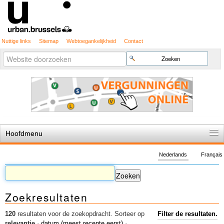
Nuttige links
Sitemap
Webtoegankelijkheid
Contact
Geavanceerd
Zoek
zoeken...
Hoofdmenu
Home
Nederlands
Français
De spelregels
Stedenbouwkundige vergunning
Zoekresultaten
Cartografie
Studies en publicaties
120
resultaten voor de zoekopdracht.
Sorteer op
Filter de resultaten.
relevantie
·
datum (meest recente eerst)
·