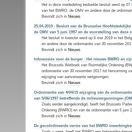
Het in deze mededeling bedoelde besluit werd op 07 
van het BWRO, de OMV en andere door de ordonnan
Bevindt zich in
Nieuws
25.04.2019 - Besluit van de Brusselse Hoofdstedelijke
de OMV van 5 juni 1997 en de voorstelling van deze s
Het besluit in kwestie werd op 6 mei 2019 in het Be
en andere door de ordonnantie van 30 november 20
Bevindt zich in
Nieuws
Infosessies voor de burger · Het nieuwe BWRO en zijn
Het Brussels Wetboek van Ruimtelijke Ordening (BWRO
ordonnantie van 30 november 2017 tot hervorming van
wijziging van aanverwante wetgevingen.
Bevindt zich in
Nieuws
Ordonnantie van 4/04/19 wijziging van de ordonnant
van 5/06/1997 betreffende de milieuvergunningen (O
Zoals eerder aangekondigd, heeft het Brussels Parle
Ordening (BWRO) en van de ordonnantie van 5 juni 1
Bevindt zich in
Nieuws
De gecoördineerde versie van het BWRO inwerkingtre
Zoals u weet, heeft het BWRO een belangrijke hervo