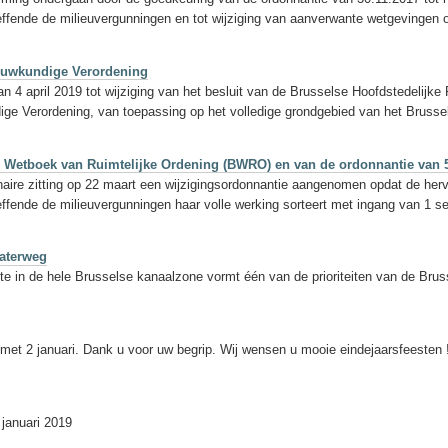
effende de milieuvergunningen en tot wijziging van aanverwante wetgevingen o
bouwkundige Verordening
n 4 april 2019 tot wijziging van het besluit van de Brusselse Hoofdstedelij
dige Verordening, van toepassing op het volledige grondgebied van het Bruss
s Wetboek van Ruimtelijke Ordening (BWRO) en van de ordonnantie van 5
naire zitting op 22 maart een wijzigingsordonnantie aangenomen opdat de he
effende de milieuvergunningen haar volle werking sorteert met ingang van 1 
waterweg
te in de hele Brusselse kanaalzone vormt één van de prioriteiten van de Brus
met 2 januari. Dank u voor uw begrip. Wij wensen u mooie eindejaarsfeesten 
 januari 2019