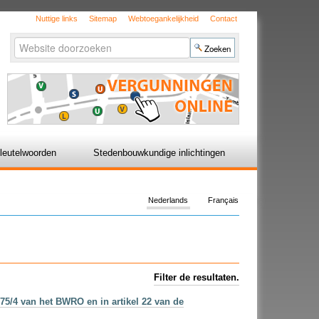
Nuttige links
Sitemap
Webtoegankelijkheid
Contact
Zoek
Geavanceerd
zoeken...
leutelwoorden
Stedenbouwkundige inlichtingen
Nederlands
Français
Filter de resultaten.
175/4 van het BWRO en in artikel 22 van de