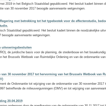
mei 2019 in het Belgisch Staatsblad gepubliceerd. Het besluit kadert binnen
tie van 30 november 2017 beoogde aanverwante wetgevingen.
 Regering met betrekking tot het typebestek voor de effectenstudie, bedoe
tudie.
lgisch Staatsblad gepubliceerd. Het besluit kadert binnen de noodzakelijke 
17 beoogde aanverwante wetgevingen.
 uitvoeringsbesluiten
), de juridische basis voor de planning, de stedenbouw en het bouwkundig e
 het Brussels Wetboek van Ruimtelijke Ordening en van de ordonnantie van 5
ie van 30 november 2017 tot hervorming van het Brussels Wetboek van R
MV)
ment de Ordonnantie tot wijziging van de ordonnantie van 30 november 2017 
997 betreffende de milieuvergunningen (OMV) en tot wijziging van aanverwa
ding 20.04.2019
rming ondergaan door de goedkeuring van de ordonnantie van 30.11.2017 tot 