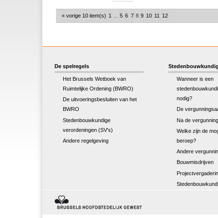
« vorige 10 item(s)
1
...
5
6
7
8
9
10
11
12
De spelregels
Stedenbouwkundig
Het Brussels Wetboek van
Wanneer is een
Ruimtelijke Ordening (BWRO)
stedenbouwkundi
nodig?
De uitvoeringsbesluiten van het
BWRO
De vergunningsa
Stedenbouwkundige
Na de vergunnin
verordeningen (SV's)
Welke zijn de mog
Andere regelgeving
beroep?
Andere vergunnin
Bouwmisdrijven
Projectvergaderi
Stedenbouwkundi