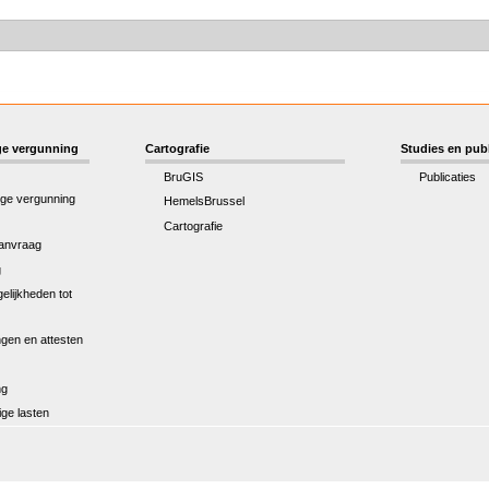
e vergunning
Cartografie
Studies en publ
BruGIS
Publicaties
ge vergunning
HemelsBrussel
Cartografie
anvraag
g
elijkheden tot
gen en attesten
ng
ge lasten