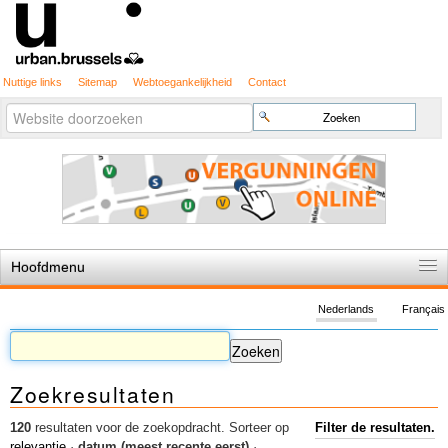
Nuttige links
Sitemap
Webtoegankelijkheid
Contact
Geavanceerd
Zoek
zoeken...
Hoofdmenu
Home
Nederlands
Français
De spelregels
Stedenbouwkundige vergunning
Zoekresultaten
Cartografie
Studies en publicaties
120
resultaten voor de zoekopdracht.
Sorteer op
Filter de resultaten.
relevantie
·
datum (meest recente eerst)
·