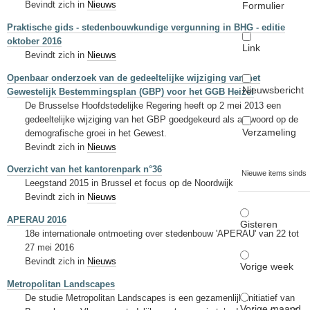
Bevindt zich in
Nieuws
Formulier
Praktische gids - stedenbouwkundige vergunning in BHG - editie
oktober 2016
Link
Bevindt zich in
Nieuws
Openbaar onderzoek van de gedeeltelijke wijziging van het
Nieuwsbericht
Gewestelijk Bestemmingsplan (GBP) voor het GGB Heizel
De Brusselse Hoofdstedelijke Regering heeft op 2 mei 2013 een
gedeeltelijke wijziging van het GBP goedgekeurd als antwoord op de
Verzameling
demografische groei in het Gewest.
Bevindt zich in
Nieuws
Overzicht van het kantorenpark n°36
Nieuwe items sinds
Leegstand 2015 in Brussel et focus op de Noordwijk
Bevindt zich in
Nieuws
APERAU 2016
Gisteren
18e internationale ontmoeting over stedenbouw 'APERAU' van 22 tot
27 mei 2016
Bevindt zich in
Nieuws
Vorige week
Metropolitan Landscapes
De studie Metropolitan Landscapes is een gezamenlijk initiatief van
Vorige maand