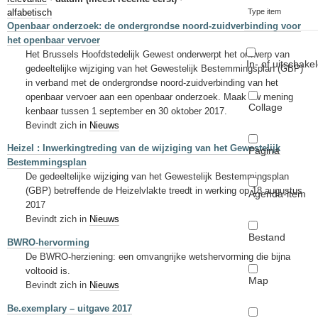
Sleutelwoorden
alfabetisch
Type item
Openbaar onderzoek: de ondergrondse noord-zuidverbinding voor
Stedenbouwkundige inlichtingen
het openbaar vervoer
Het Brussels Hoofdstedelijk Gewest onderwerpt het ontwerp van
In- of uitschake
gedeeltelijke wijziging van het Gewestelijk Bestemmingsplan (GBP)
in verband met de ondergrondse noord-zuidverbinding van het
openbaar vervoer aan een openbaar onderzoek. Maak uw mening
Collage
kenbaar tussen 1 september en 30 oktober 2017.
Bevindt zich in
Nieuws
Heizel : Inwerkingtreding van de wijziging van het Gewestelijk
Pagina
Bestemmingsplan
De gedeeltelijke wijziging van het Gewestelijk Bestemmingsplan
(GBP) betreffende de Heizelvlakte treedt in werking op 18 augustus
Agenda-item
2017
Bevindt zich in
Nieuws
Bestand
BWRO-hervorming
De BWRO-herziening: een omvangrijke wetshervorming die bijna
voltooid is.
Map
Bevindt zich in
Nieuws
Be.exemplary – uitgave 2017