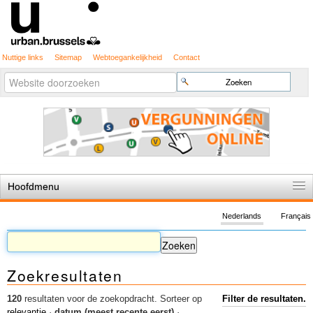
Nuttige links
Sitemap
Webtoegankelijkheid
Contact
Geavanceerd
Zoek
zoeken...
Hoofdmenu
Home
Nederlands
Français
De spelregels
Stedenbouwkundige vergunning
Zoekresultaten
Cartografie
Studies en publicaties
120
resultaten voor de zoekopdracht.
Sorteer op
Filter de resultaten.
relevantie
·
datum (meest recente eerst)
·