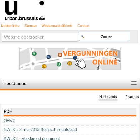
Nuttige links
Sitemap
Webtoegankelijkheid
Contact
Geavanceerd
Zoek
zoeken...
Hoofdmenu
Home
Nederlands
Français
De spelregels
Navigatie
PDF
Stedenbouwkundige vergunning
OHV2
Cartografie
BWLKE 2 mei 2013 Belgisch Staatsblad
Studies en publicaties
BWLKE - Verklarend document