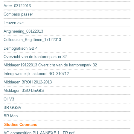
Arter_03122013
Compass passer
Leuven axe
Artgineering_03122013
Colloquium_Brigittinen_17122013
Demografisch GBP
Overzicht van de kantorenpark nr 32
Middagen19122013 Overzicht van de kantorenpark 32
Intergewestelijk_akkoord_RO_310712
Middagen BROH 2012-2013
Middagen BSO-BruGIS
OHV3
BR GGSV
BR Meo
Studies Coomans
AG composition PU_ANNEXE 1._FR.pdf