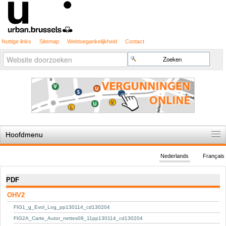
Nuttige links
Sitemap
Webtoegankelijkheid
Contact
Geavanceerd
Zoek
zoeken...
Hoofdmenu
Home
Nederlands
Français
De spelregels
Navigatie
PDF
Stedenbouwkundige vergunning
OHV2
Cartografie
FIG1_g_Evol_Log_pp130114_cd130204
Studies en publicaties
FIG2A_Carte_Autor_nettes09_11pp130114_cd130204