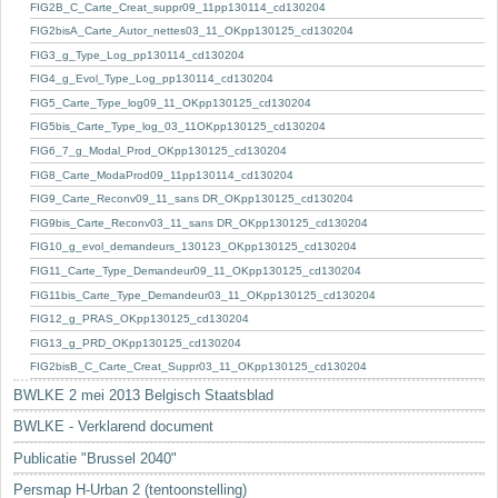
Sleutelwoorden
FIG2B_C_Carte_Creat_suppr09_11pp130114_cd130204
FIG2bisA_Carte_Autor_nettes03_11_OKpp130125_cd130204
Stedenbouwkundige inlichtingen
FIG3_g_Type_Log_pp130114_cd130204
FIG4_g_Evol_Type_Log_pp130114_cd130204
FIG5_Carte_Type_log09_11_OKpp130125_cd130204
FIG5bis_Carte_Type_log_03_11OKpp130125_cd130204
FIG6_7_g_Modal_Prod_OKpp130125_cd130204
FIG8_Carte_ModaProd09_11pp130114_cd130204
FIG9_Carte_Reconv09_11_sans DR_OKpp130125_cd130204
FIG9bis_Carte_Reconv03_11_sans DR_OKpp130125_cd130204
FIG10_g_evol_demandeurs_130123_OKpp130125_cd130204
FIG11_Carte_Type_Demandeur09_11_OKpp130125_cd130204
FIG11bis_Carte_Type_Demandeur03_11_OKpp130125_cd130204
FIG12_g_PRAS_OKpp130125_cd130204
FIG13_g_PRD_OKpp130125_cd130204
FIG2bisB_C_Carte_Creat_Suppr03_11_OKpp130125_cd130204
BWLKE 2 mei 2013 Belgisch Staatsblad
BWLKE - Verklarend document
Publicatie "Brussel 2040"
Persmap H-Urban 2 (tentoonstelling)