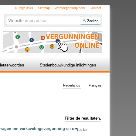
Nuttige links
Sitemap
Webtoegankelijkheid
Contact
Zoek
Geavanceerd
zoeken...
leutelwoorden
Stedenbouwkundige inlichtingen
Nederlands
Français
Filter de resultaten.
aanvragen om verkavelingsvergunning en om
Type item