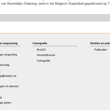
van Ruimtelijke Ordening, werd in het Belgisch Staatsblad gepubliceerd op 7
e vergunning
Cartografie
Studies en publ
BruGIS
Publicaties
ge vergunning
HemelsBrussel
Cartografie
anvraag
g
elijkheden tot
gen en attesten
ng
ge lasten