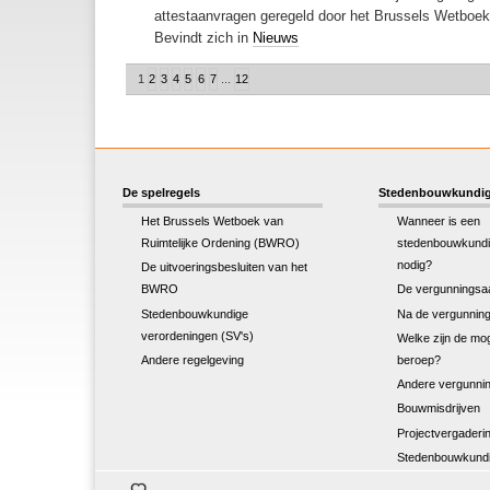
attestaanvragen geregeld door het Brussels Wetboek 
Bevindt zich in
Nieuws
1
2
3
4
5
6
7
...
12
De spelregels
Stedenbouwkundig
Het Brussels Wetboek van
Wanneer is een
Ruimtelijke Ordening (BWRO)
stedenbouwkundi
nodig?
De uitvoeringsbesluiten van het
BWRO
De vergunningsa
Stedenbouwkundige
Na de vergunnin
verordeningen (SV's)
Welke zijn de mog
Andere regelgeving
beroep?
Andere vergunnin
Bouwmisdrijven
Projectvergaderi
Stedenbouwkundi