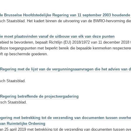
an de Brusselse Hoofdstedelijke Regering van 11 september 2003 houdende
gisch Staatsblad. Het kadert binnen de uitvoering van de BWRO-hervorming die
die moet plaatsvinden vanaf de uitbouw van elk van deze punten
bied te bevorderen, bepaalt Richtlijn (EU) 2018/1972 van 11 december 2018 t
dloze toegangspunten met beperkt bereik die bepaalde kenmerken respecteren
eeft op beschermde goederen.
e Regering met de lijst van de vergunningsaanvragen die het advies van
isch Staatsblad.
 Regering betreffende de projectvergadering
isch Staatsblad.
 Regering met betrekking tot de verzending van documenten tussen overh
van Ruimtelijke Ordening
an 25 april 2019 met betrekking tot de verzending van documenten tussen ov