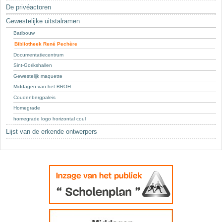
Sleutelwoorden
De privéactoren
Stedenbouwkundige inlichtingen
Gewestelijke uitstalramen
Batibouw
Bibliotheek René Pechère
Documentatiecentrum
Sint-Gorikshallen
Gewestelijk maquette
Middagen van het BROH
Coudenbergpaleis
Homegrade
homegrade logo horizontal coul
Lijst van de erkende ontwerpers