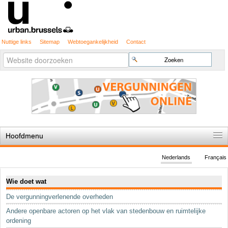
Nuttige links
Sitemap
Webtoegankelijkheid
Contact
Geavanceerd
Zoek
zoeken...
Hoofdmenu
Home
Nederlands
Français
De spelregels
Navigatie
Wie doet wat
Stedenbouwkundige vergunning
De vergunningverlenende overheden
Cartografie
Andere openbare actoren op het vlak van stedenbouw en ruimtelijke
Studies en publicaties
ordening