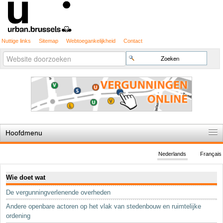
Nuttige links
Sitemap
Webtoegankelijkheid
Contact
Geavanceerd
Zoek
zoeken...
Hoofdmenu
Home
Nederlands
Français
De spelregels
Navigatie
Wie doet wat
Stedenbouwkundige vergunning
De vergunningverlenende overheden
Cartografie
Andere openbare actoren op het vlak van stedenbouw en ruimtelijke
Studies en publicaties
ordening