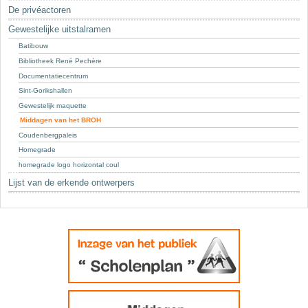
Sleutelwoorden
De privéactoren
Stedenbouwkundige inlichtingen
Gewestelijke uitstalramen
Batibouw
Bibliotheek René Pechère
Documentatiecentrum
Sint-Gorikshallen
Gewestelijk maquette
Middagen van het BROH
Coudenbergpaleis
Homegrade
homegrade logo horizontal coul
Lijst van de erkende ontwerpers