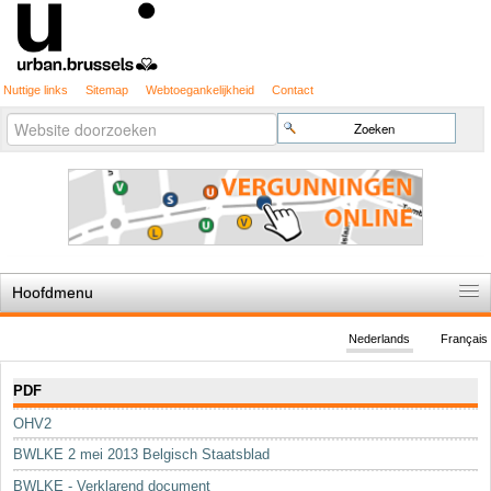
Nuttige links
Sitemap
Webtoegankelijkheid
Contact
Geavanceerd
Zoek
zoeken...
Hoofdmenu
Home
Nederlands
Français
De spelregels
Navigatie
PDF
Stedenbouwkundige vergunning
OHV2
Cartografie
BWLKE 2 mei 2013 Belgisch Staatsblad
Studies en publicaties
BWLKE - Verklarend document