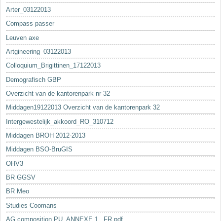
Arter_03122013
Compass passer
Leuven axe
Artgineering_03122013
Colloquium_Brigittinen_17122013
Demografisch GBP
Overzicht van de kantorenpark nr 32
Middagen19122013 Overzicht van de kantorenpark 32
Intergewestelijk_akkoord_RO_310712
Middagen BROH 2012-2013
Middagen BSO-BruGIS
OHV3
BR GGSV
BR Meo
Studies Coomans
AG composition PU_ANNEXE 1._FR.pdf