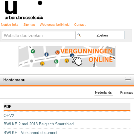
Nuttige links
Sitemap
Webtoegankelijkheid
Contact
Geavanceerd
Zoek
zoeken...
Hoofdmenu
Home
Nederlands
Français
De spelregels
Navigatie
PDF
Stedenbouwkundige vergunning
OHV2
Cartografie
BWLKE 2 mei 2013 Belgisch Staatsblad
Studies en publicaties
BWLKE - Verklarend document