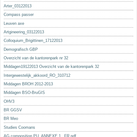
Arter_03122013
Compass passer
Leuven axe
Artgineering_03122013
Colloquium_Brigittinen_17122013
Demografisch GBP
Overzicht van de kantorenpark nr 32
Middagen19122013 Overzicht van de kantorenpark 32
Intergewestelijk_akkoord_RO_310712
Middagen BROH 2012-2013
Middagen BSO-BruGIS
OHV3
BR GGSV
BR Meo
Studies Coomans
AG composition PU_ANNEXE 1._FR.pdf