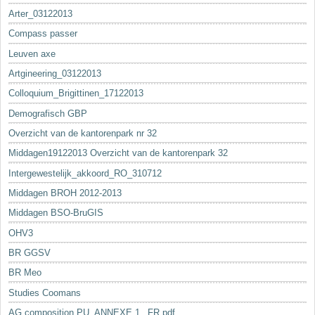
Arter_03122013
Compass passer
Leuven axe
Artgineering_03122013
Colloquium_Brigittinen_17122013
Demografisch GBP
Overzicht van de kantorenpark nr 32
Middagen19122013 Overzicht van de kantorenpark 32
Intergewestelijk_akkoord_RO_310712
Middagen BROH 2012-2013
Middagen BSO-BruGIS
OHV3
BR GGSV
BR Meo
Studies Coomans
AG composition PU_ANNEXE 1._FR.pdf