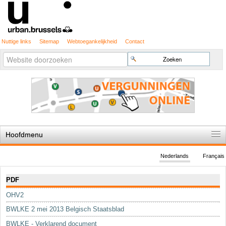
Nuttige links
Sitemap
Webtoegankelijkheid
Contact
Geavanceerd
Zoek
zoeken...
Hoofdmenu
Home
Nederlands
Français
De spelregels
Navigatie
PDF
Stedenbouwkundige vergunning
OHV2
Cartografie
BWLKE 2 mei 2013 Belgisch Staatsblad
Studies en publicaties
BWLKE - Verklarend document