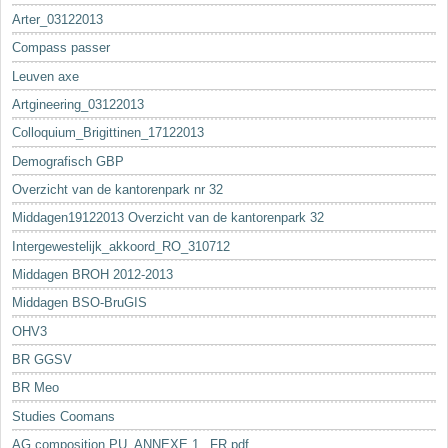
Arter_03122013
Compass passer
Leuven axe
Artgineering_03122013
Colloquium_Brigittinen_17122013
Demografisch GBP
Overzicht van de kantorenpark nr 32
Middagen19122013 Overzicht van de kantorenpark 32
Intergewestelijk_akkoord_RO_310712
Middagen BROH 2012-2013
Middagen BSO-BruGIS
OHV3
BR GGSV
BR Meo
Studies Coomans
AG composition PU_ANNEXE 1._FR.pdf