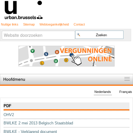
Nuttige links
Sitemap
Webtoegankelijkheid
Contact
Geavanceerd
Zoek
zoeken...
Hoofdmenu
Home
Nederlands
Français
De spelregels
Navigatie
PDF
Stedenbouwkundige vergunning
OHV2
Cartografie
BWLKE 2 mei 2013 Belgisch Staatsblad
Studies en publicaties
BWLKE - Verklarend document