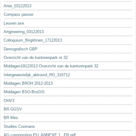
Arter_03122013
Compass passer
Leuven axe
Artgineering_03122013
Colloquium_Brigittinen_17122013
Demografisch GBP
Overzicht van de kantorenpark nr 32
Middagen19122013 Overzicht van de kantorenpark 32
Intergewestelijk_akkoord_RO_310712
Middagen BROH 2012-2013
Middagen BSO-BruGIS
OHV3
BR GGSV
BR Meo
Studies Coomans
AG composition PU_ANNEXE 1._FR.pdf