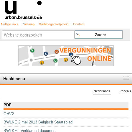
Nuttige links
Sitemap
Webtoegankelijkheid
Contact
Geavanceerd
Zoek
zoeken...
Hoofdmenu
Home
Nederlands
Français
De spelregels
Navigatie
PDF
Stedenbouwkundige vergunning
OHV2
Cartografie
BWLKE 2 mei 2013 Belgisch Staatsblad
Studies en publicaties
BWLKE - Verklarend document