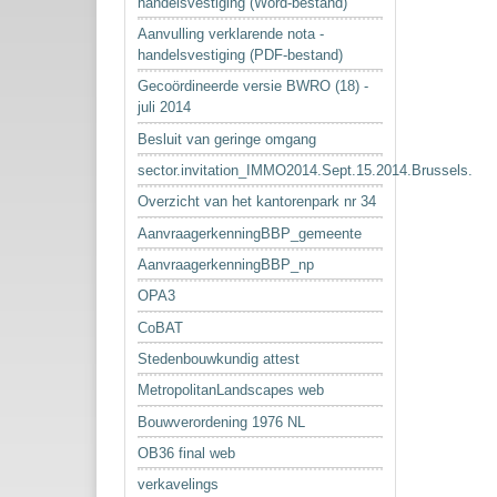
handelsvestiging (Word-bestand)
Aanvulling verklarende nota -
handelsvestiging (PDF-bestand)
Gecoördineerde versie BWRO (18) -
juli 2014
Besluit van geringe omgang
sector.invitation_IMMO2014.Sept.15.2014.Brussels.
Overzicht van het kantorenpark nr 34
AanvraagerkenningBBP_gemeente
AanvraagerkenningBBP_np
OPA3
CoBAT
Stedenbouwkundig attest
MetropolitanLandscapes web
Bouwverordening 1976 NL
OB36 final web
verkavelings