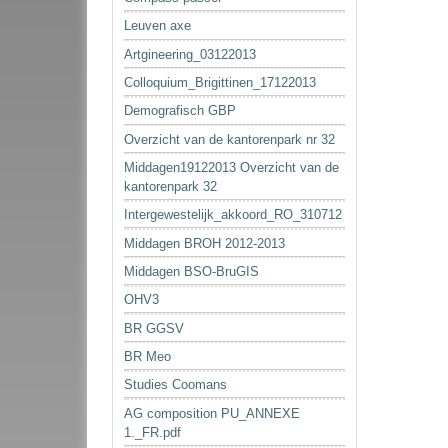
Leuven axe
Artgineering_03122013
Colloquium_Brigittinen_17122013
Demografisch GBP
Overzicht van de kantorenpark nr 32
Middagen19122013 Overzicht van de
kantorenpark 32
Intergewestelijk_akkoord_RO_310712
Middagen BROH 2012-2013
Middagen BSO-BruGIS
OHV3
BR GGSV
BR Meo
Studies Coomans
AG composition PU_ANNEXE
1._FR.pdf