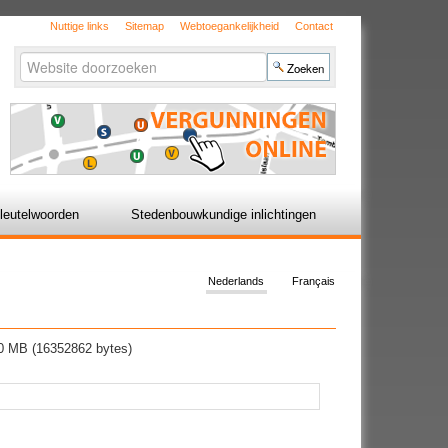
Nuttige links
Sitemap
Webtoegankelijkheid
Contact
Zoek
Geavanceerd
zoeken...
leutelwoorden
Stedenbouwkundige inlichtingen
Nederlands
Français
0 MB (16352862 bytes)