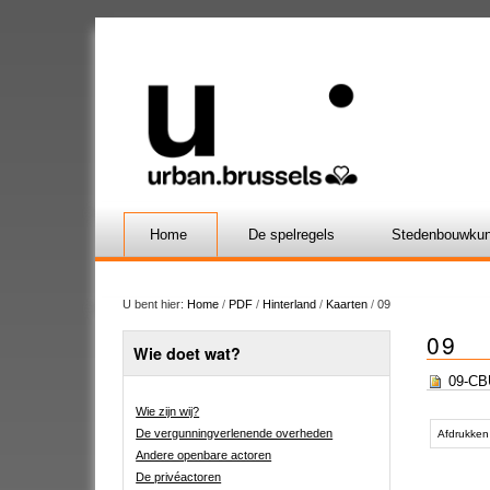
Home
De spelregels
Stedenbouwkun
U bent hier:
Home
/
PDF
/
Hinterland
/
Kaarten
/
09
09
Wie doet wat?
09-CBU
Wie zijn wij?
Document
De vergunningverlenende overheden
acties
Afdrukken
Andere openbare actoren
De privéactoren