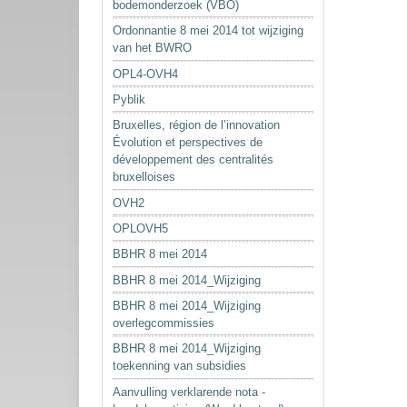
bodemonderzoek (VBO)
Ordonnantie 8 mei 2014 tot wijziging
van het BWRO
OPL4-OVH4
Pyblik
Bruxelles, région de l’innovation
Évolution et perspectives de
développement des centralités
bruxelloises
OVH2
OPLOVH5
BBHR 8 mei 2014
BBHR 8 mei 2014_Wijziging
BBHR 8 mei 2014_Wijziging
overlegcommissies
BBHR 8 mei 2014_Wijziging
toekenning van subsidies
Aanvulling verklarende nota -