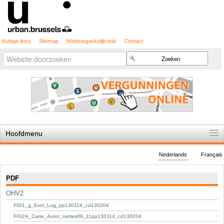
Nuttige links
Sitemap
Webtoegankelijkheid
Contact
Geavanceerd
Zoek
zoeken...
Hoofdmenu
Home
Nederlands
Français
De spelregels
Navigatie
PDF
Stedenbouwkundige vergunning
OHV2
Cartografie
FIG1_g_Evol_Log_pp130114_cd130204
Studies en publicaties
FIG2A_Carte_Autor_nettes09_11pp130114_cd130204