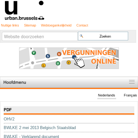
Nuttige links
Sitemap
Webtoegankelijkheid
Contact
Geavanceerd
Zoek
zoeken...
Hoofdmenu
Home
Nederlands
Français
De spelregels
Navigatie
PDF
Stedenbouwkundige vergunning
OHV2
Cartografie
BWLKE 2 mei 2013 Belgisch Staatsblad
Studies en publicaties
BWLKE - Verklarend document