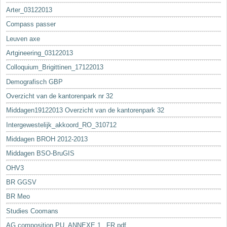
Arter_03122013
Compass passer
Leuven axe
Artgineering_03122013
Colloquium_Brigittinen_17122013
Demografisch GBP
Overzicht van de kantorenpark nr 32
Middagen19122013 Overzicht van de kantorenpark 32
Intergewestelijk_akkoord_RO_310712
Middagen BROH 2012-2013
Middagen BSO-BruGIS
OHV3
BR GGSV
BR Meo
Studies Coomans
AG composition PU_ANNEXE 1._FR.pdf