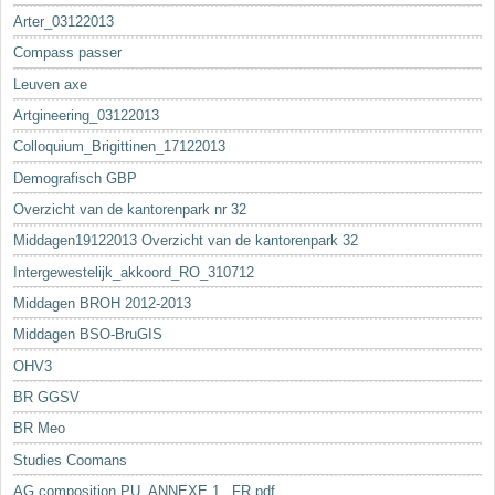
Arter_03122013
Compass passer
Leuven axe
Artgineering_03122013
Colloquium_Brigittinen_17122013
Demografisch GBP
Overzicht van de kantorenpark nr 32
Middagen19122013 Overzicht van de kantorenpark 32
Intergewestelijk_akkoord_RO_310712
Middagen BROH 2012-2013
Middagen BSO-BruGIS
OHV3
BR GGSV
BR Meo
Studies Coomans
AG composition PU_ANNEXE 1._FR.pdf