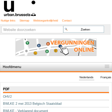
Nuttige links
Sitemap
Webtoegankelijkheid
Contact
Geavanceerd
Zoek
zoeken...
Hoofdmenu
Home
Nederlands
Français
De spelregels
Navigatie
PDF
Stedenbouwkundige vergunning
OHV2
Cartografie
BWLKE 2 mei 2013 Belgisch Staatsblad
Studies en publicaties
BWLKE - Verklarend document