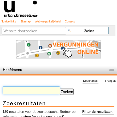
Nuttige links
Sitemap
Webtoegankelijkheid
Contact
Geavanceerd
Zoek
zoeken...
Hoofdmenu
Home
Nederlands
Français
De spelregels
Stedenbouwkundige vergunning
Zoekresultaten
Cartografie
Studies en publicaties
120
resultaten voor de zoekopdracht.
Sorteer op
Filter de resultaten.
relevantie
·
datum (meest recente eerst)
·