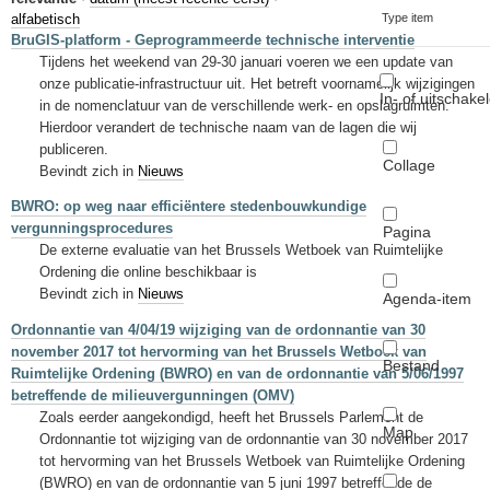
Sleutelwoorden
alfabetisch
Type item
BruGIS-platform - Geprogrammeerde technische interventie
Stedenbouwkundige inlichtingen
Tijdens het weekend van 29-30 januari voeren we een update van
onze publicatie-infrastructuur uit. Het betreft voornamelijk wijzigingen
In- of uitschake
in de nomenclatuur van de verschillende werk- en opslagruimten.
Hierdoor verandert de technische naam van de lagen die wij
publiceren.
Collage
Bevindt zich in
Nieuws
BWRO: op weg naar efficiëntere stedenbouwkundige
vergunningsprocedures
Pagina
De externe evaluatie van het Brussels Wetboek van Ruimtelijke
Ordening die online beschikbaar is
Bevindt zich in
Nieuws
Agenda-item
Ordonnantie van 4/04/19 wijziging van de ordonnantie van 30
november 2017 tot hervorming van het Brussels Wetboek van
Bestand
Ruimtelijke Ordening (BWRO) en van de ordonnantie van 5/06/1997
betreffende de milieuvergunningen (OMV)
Zoals eerder aangekondigd, heeft het Brussels Parlement de
Map
Ordonnantie tot wijziging van de ordonnantie van 30 november 2017
tot hervorming van het Brussels Wetboek van Ruimtelijke Ordening
(BWRO) en van de ordonnantie van 5 juni 1997 betreffende de