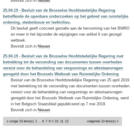
Bevindt zich in
Nieuws
25.04.19 - Besluit van de Brusselse Hoofdstedelijke Regering
betreffende de openbare onderzoeken op het gebied van ruimtelijke
ordening, stedenbouw en leefmilieu.
Dit besluit geeft concreet gestalte aan de hervorming van het BWRO
en meer in het bijzonder de wijzigingen van artikel 6 van gezegd
wetboek.
Bevindt zich in
Nieuws
25.04.19 - Besluit van de Brusselse Hoofdstedelijke Regering met
betrekking tot de verzending van documenten tussen overheden
vereist voor de behandeling van vergunnings en attestaanvragen
geregeld door het Brussels Wetboek van Ruimtelijke Ordening
Besluit van de Brusselse Hoofdstedelijke Regering van 25 april 2019
met betrekking tot de verzending van documenten tussen overheden
vereist voor de behandeling van vergunnings en attestaanvragen
geregeld door het Brussels Wetboek van Ruimtelijke Ordening, werd
in het Belgisch Staatsblad gepubliceerd op 7 mei 2019.
Bevindt zich in
Nieuws
« vorige 10 item(s)
1
...
6
7
8
9
10
11
12
volgende 10 item(s) »