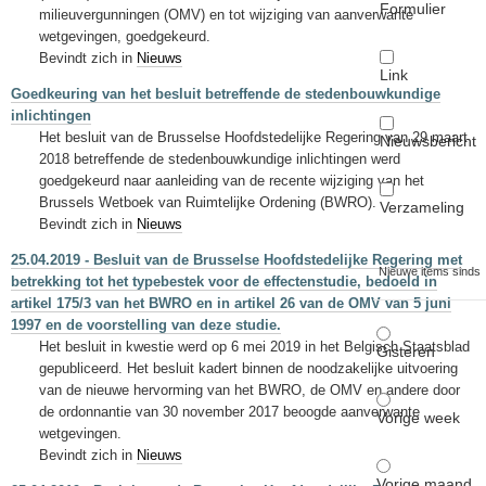
Formulier
milieuvergunningen (OMV) en tot wijziging van aanverwante
wetgevingen, goedgekeurd.
Bevindt zich in
Nieuws
Link
Goedkeuring van het besluit betreffende de stedenbouwkundige
inlichtingen
Het besluit van de Brusselse Hoofdstedelijke Regering van 29 maart
Nieuwsbericht
2018 betreffende de stedenbouwkundige inlichtingen werd
goedgekeurd naar aanleiding van de recente wijziging van het
Brussels Wetboek van Ruimtelijke Ordening (BWRO).
Verzameling
Bevindt zich in
Nieuws
25.04.2019 - Besluit van de Brusselse Hoofdstedelijke Regering met
Nieuwe items sinds
betrekking tot het typebestek voor de effectenstudie, bedoeld in
artikel 175/3 van het BWRO en in artikel 26 van de OMV van 5 juni
1997 en de voorstelling van deze studie.
Het besluit in kwestie werd op 6 mei 2019 in het Belgisch Staatsblad
Gisteren
gepubliceerd. Het besluit kadert binnen de noodzakelijke uitvoering
van de nieuwe hervorming van het BWRO, de OMV en andere door
de ordonnantie van 30 november 2017 beoogde aanverwante
Vorige week
wetgevingen.
Bevindt zich in
Nieuws
Vorige maand